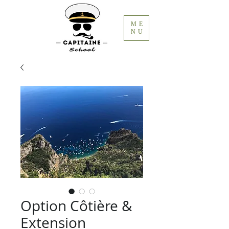
ME
NU
Option Côtière &
Extension