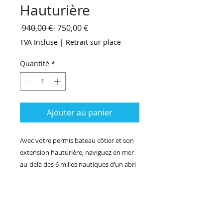
Hauturière
Prix
Prix
 940,00 € 
750,00 €
original
promotionnel
TVA Incluse
|
Retrait sur place
Quantité
*
Ajouter au panier
Avec votre permis bateau côtier et son
extension hauturière, naviguez en mer
au-delà des 6 milles nautiques d’un abri
et sans aucune limitation de distance et
d'éloignement en prenant cap au large.
DÉTAILS DU FORFAIT